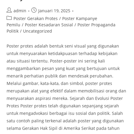
Post
Post
admin
Januari 19, 2025
author:
published:
Post
Poster Gerakan Protes
/
Poster Kampanye
category:
Pemilu
/
Poster Kesadaran Sosial
/
Poster Propaganda
Politik
/
Uncategorized
Poster protes adalah bentuk seni visual yang digunakan
untuk menyuarakan ketidakpuasan terhadap kebijakan
atau situasi tertentu. Poster-poster ini sering kali
menggambarkan pesan yang kuat yang bertujuan untuk
menarik perhatian publik dan mendesak perubahan.
Melalui gambar, kata-kata, dan simbol, poster protes
merupakan alat yang efektif dalam memobilisasi orang dan
menyuarakan aspirasi mereka. Sejarah dan Evolusi Poster
Protes Poster protes telah digunakan sepanjang sejarah
untuk mengadvokasi berbagai isu sosial dan politik. Salah
satu contoh paling terkenal adalah poster yang digunakan
selama Gerakan Hak Sipil di Amerika Serikat pada tahun