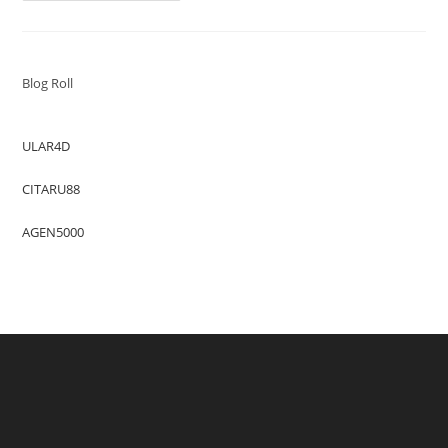
Informasi
Terbaik:
Simbol
Perubahan
Dan
Suara
Blog Roll
Rakyat
ULAR4D
CITARU88
AGEN5000